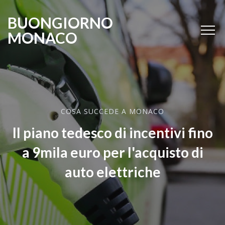
BUONGIORNO
MONACO
COSA SUCCEDE A MONACO
Il piano tedesco di incentivi fino
a 9mila euro per l'acquisto di
auto elettriche