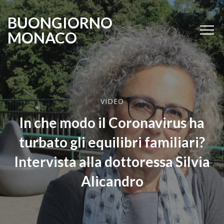
BUONGIORNO
MONACO
VIDEO
In che modo il Coronavirus ha
turbato gli equilibri familiari?
Intervista alla dottoressa Silvia
Alicandro