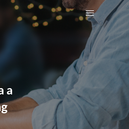
a a
ng