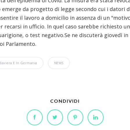
 dell'epidemia di Covid. La misura era stata revocata
to emerge da progetto di legge secondo cui i datori d
entire il lavoro a domicilio in assenza di un "moti
 recarsi in ufficio. In quel caso sarebbe richiesto un
uarigione, o test negativo.Se ne discuterà giovedì in
oi Parlamento.
Baviera E In Germania
NEWS
CONDIVIDI