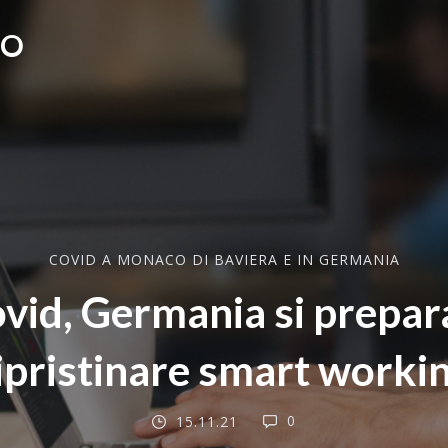
CO
COVID A MONACO DI BAVIERA E IN GERMANIA
vid, Germania si prepar
ipristinare smart worki
0
15.11.21