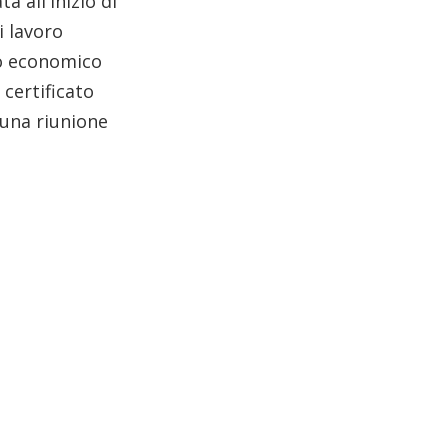
 all'inizio di
i lavoro
vo economico
 certificato
 una riunione