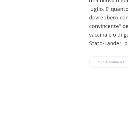
una nuova ondata
luglio. E' quan
dovrebbero cons
convincente" per
vaccinale o di g
Stato-Lander, p
Covid A Monaco Di 