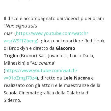
Il disco è accompagnato dai videoclip dei brani
“
Nun signu sulu
mai
”
(
https://www.youtube.com/
watch?
v=srW9FfZbeng
), girato nel quartiere Red Hook
di Brooklyn e diretto da
Giacomo
Triglia
(Brunori Sas, Jovanotti, Lucio Dalla,
Måneskin) e “
Au cinema
”
(
https://www.youtube.com/
watch?
v=91oZmgl70z4
), diretto da
Lele Nucera
e
realizzato con gli attori e le maestranze della
Scuola Cinematografica della Calabria di
Siderno.