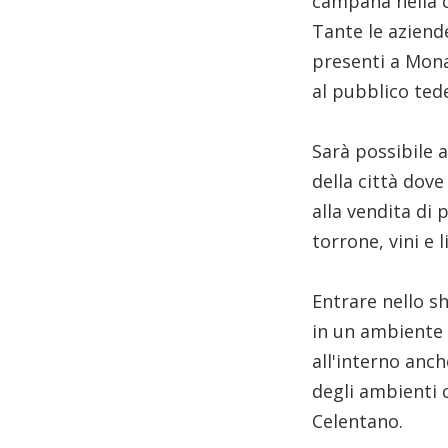
campana nella c
Tante le azien
presenti a Mona
al pubblico ted
Sarà possibile a
della città dove
alla vendita di 
torrone, vini e l
Entrare nello sh
in un ambiente 
all'interno anch
degli ambienti 
Celentano.