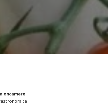
Unioncamere
-gastronomica