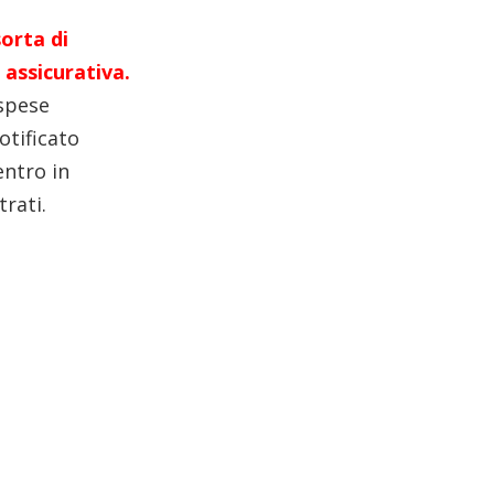
orta di
 assicurativa.
 spese
otificato
entro in
rati.