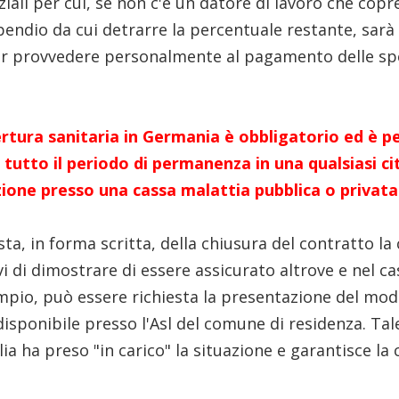
iziali per cui, se non c'è un datore di lavoro che copr
pendio da cui detrarre la percentuale restante, sarà 
ver provvedere personalmente al pagamento delle sp
rtura sanitaria in Germania è obbligatorio ed è p
tutto il periodo di permanenza in una qualsiasi ci
rizione presso una cassa malattia pubblica o privata
esta, in forma scritta, della chiusura del contratto 
i di dimostrare di essere assicurato altrove e nel ca
empio, può essere richiesta la presentazione del mod
disponibile presso l'Asl del comune di residenza. Ta
alia ha preso "in carico" la situazione e garantisce la