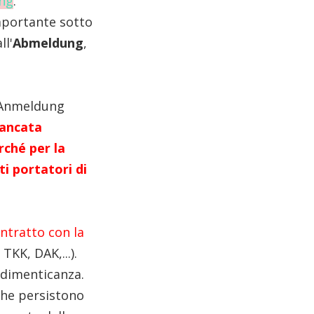
ng
.
 importante sotto
ll'
Abmeldung
,
l'Anmeldung
ancata
rché per la
ti portatori di
ntratto con la
KK, DAK,...).
 dimenticanza.
che persistono