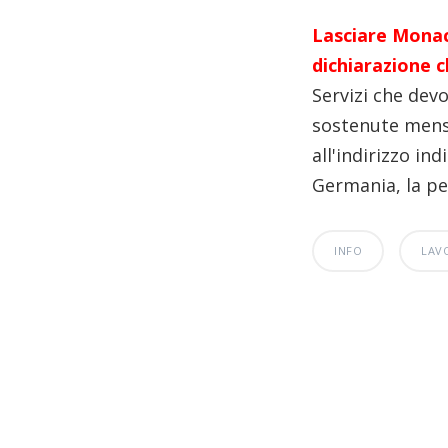
Lasciare Monac
dichiarazione c
Servizi che dev
sostenute mensi
all'indirizzo in
Germania, la pe
INFO
LAV