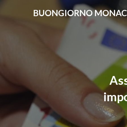
BUONGIORNO MONA
Ass
impo