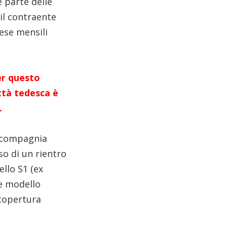
e parte delle
il contraente
ese mensili
er questo
ttà tedesca è
.
la compagnia
so di un rientro
ello S1 (ex
le modello
 copertura