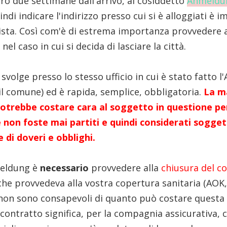
ro due settimane dall'arrivo, al cosiddetto
Anmeldu
indi indicare l'indirizzo presso cui si è alloggiati è
vista. Così com'è di estrema importanza provvedere a
nel caso in cui si decida di lasciare la città.
svolge presso lo stesso ufficio in cui è stato fatto 
il comune) ed è rapida, semplice, obbligatoria.
La m
potrebbe costare cara al soggetto in questione pe
 non foste mai partiti e quindi considerati sogget
e di doveri e obblighi.
meldung è
necessario
provvedere alla
chiusura del co
he provvedeva alla vostra copertura sanitaria (AOK, T
non sono consapevoli di quanto può costare questa
 contratto significa, per la compagnia assicurativa, 