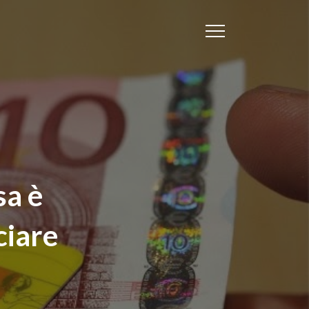
sa è
ciare