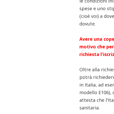
le condizioni in
spese e uno sti
(cioè voi) a do
dovute.
Avere una cope
motivo che per 
richiesta l'isc
Oltre alla richi
potrà richiederv
in Italia, ad es
modello E106), 
attesta che l'It
sanitaria.